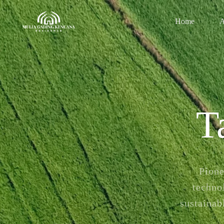
Home
A
T
Pione
techno
sustainab