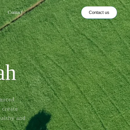
Contact us
Contact
ah
vanced
 create
ealthy and