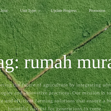
bout
Unit Type
Update Progress
Promotion
Rumah Subsidi
Rumah Non-Subsidi
Ruko
ag:
rumah mur
ering the future of agriculture by integrating ad
logies and innovative practices. Our mission is to
le and efficient farming solutions that ensure a h
bountiful harvest for generations to come.