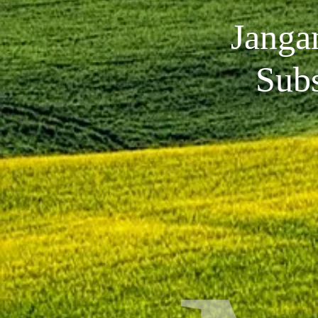
Janga
Sub