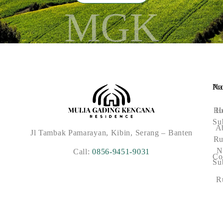
MGK
Na
Pr
R
H
Su
A
Jl Tambak Pamarayan, Kibin, Serang – Banten
R
N
Call:
0856-9451-9031
Co
Su
R